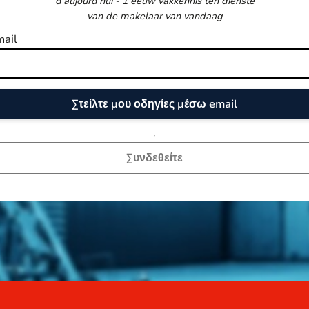
d’aujourd’hui - 1 eeuw vakkennis ten dienste
van de makelaar van vandaag
mail
Συνδεθείτε