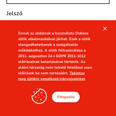
Jelszó
visibility
close
Ennek az oldalnak a használata Dokeos
Megjegyez
sütik alkalmazásával járhat. Ezek a sütik
Elfelejtette a jelszavát?
elengedhetetlenek a szolgáltatás
működéséhez. A sütik felhasználása a
2011. augusztus 24-i GDPR 2011-1012
előírásainak betartásával történik. Az
aláíró társaság nem tehető felelőssé ezen
előírások be nem tartásáért.
Tekintse
meg sütikre vonatkozó irányelveinket
Elfogadás